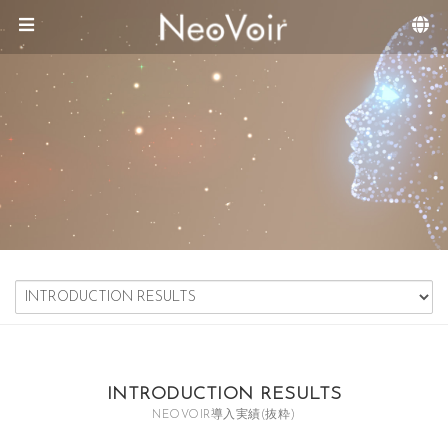
Sketchbook5, 스케치북5
Sketchbook5, 스케치북5
メニュースキップ
INTRODUCTION RESULTS
NEOVOIR導入実績(抜粋)