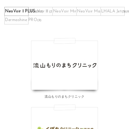
NeoVoirⅠPLUS
NeoVoirⅡ
NeoVoir Mini
NeoVoir Maskpack Maker
LHALA Jet
(262)
(21)
(9)
(5)
(6
Dermashine PRO
(3)
流山もりのまちクリニック