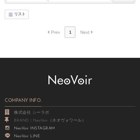
リスト
Board Pagination
Prev
1
Next
COMPANY INFO.
株式会社 シーラボ
BRAND：NeoVoir（ネオヴォワール）
NeoVoir INSTAGRAM
NeoVoir LINE