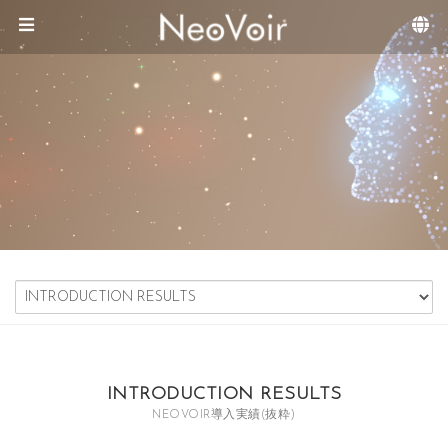
Sketchbook5, 스케치북5
Sketchbook5, 스케치북5
メニュースキップ
INTRODUCTION RESULTS
NEOVOIR導入実績(抜粋)