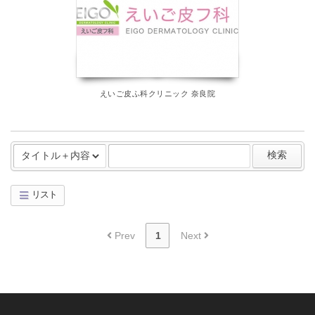
えいご皮ふ科クリニック 奈良院
検索
リスト
Board Pagination
Prev
1
Next