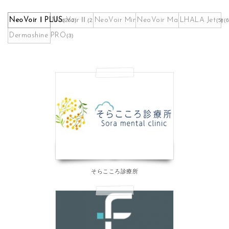
NeoVoirⅠPLUS
NeoVoirⅡ
NeoVoir Mini
NeoVoir Maskpack Maker
LHALA Jet
(262)
(21)
(9)
(5)
(6
Dermashine PRO
(3)
そらこころ診療所