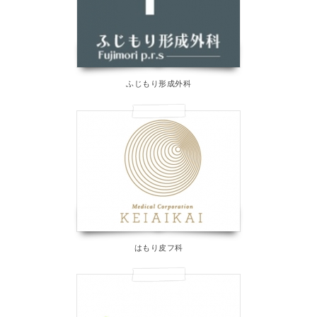
ふじもり形成外科
はもり皮フ科