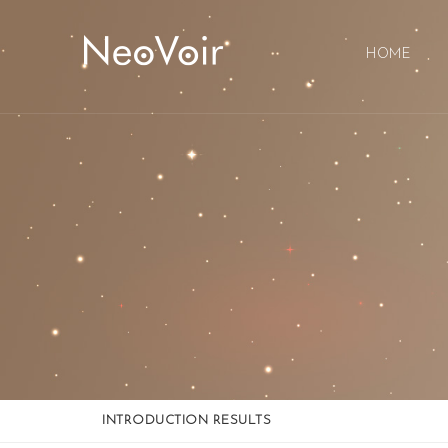
Sketchbook5, 스케치북5
Sketchbook5, 스케치북5
HOME
INTRODUCTION RESULTS