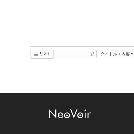
リスト
Board Pagination