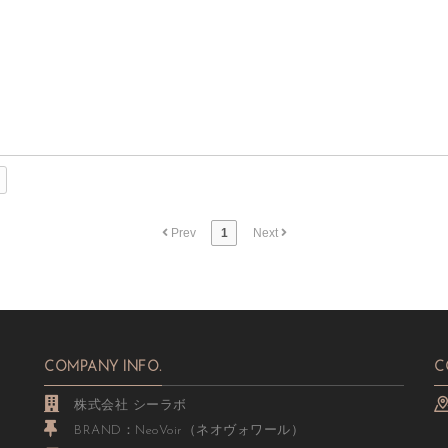
Prev
1
Next
COMPANY INFO.
C
株式会社 シーラボ
BRAND：NeoVoir（ネオヴォワール）