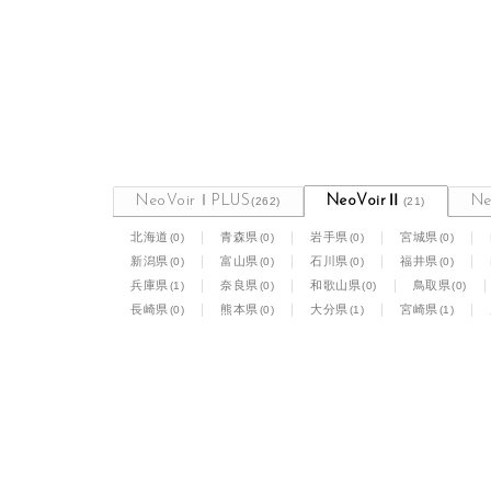
NeoVoirⅠPLUS
NeoVoirⅡ
Ne
(262)
(21)
(0)
(0)
(0)
(0)
北海道
青森県
岩手県
宮城県
(0)
(0)
(0)
(0)
新潟県
富山県
石川県
福井県
(1)
(0)
(0)
(0)
兵庫県
奈良県
和歌山県
鳥取県
(0)
(0)
(1)
(1)
長崎県
熊本県
大分県
宮崎県