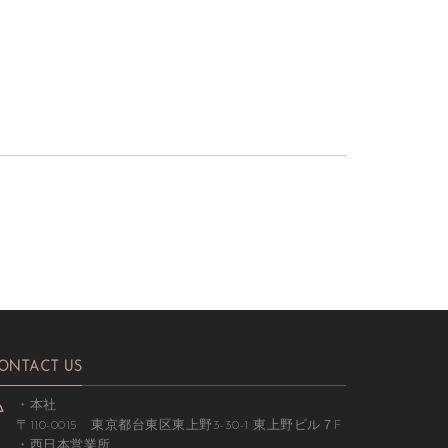
ONTACT US
・本社
〒110-0015 東京都台東区東上野3-30-1 東上野ビル７F
・西日本営業所