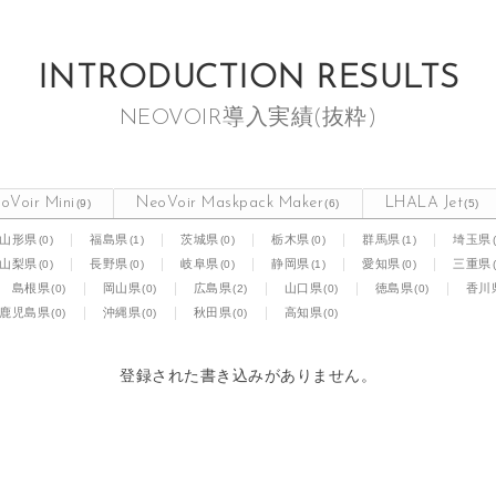
INTRODUCTION RESULTS
NEOVOIR導入実績(抜粋)
oVoir Mini
NeoVoir Maskpack Maker
LHALA Jet
(9)
(6)
(5)
(0)
(1)
(0)
(0)
(1)
山形県
福島県
茨城県
栃木県
群馬県
埼玉県
(0)
(0)
(0)
(1)
(0)
山梨県
長野県
岐阜県
静岡県
愛知県
三重県
(0)
(0)
(2)
(0)
(0)
島根県
岡山県
広島県
山口県
徳島県
香川
(0)
(0)
(0)
(0)
鹿児島県
沖縄県
秋田県
高知県
登録された書き込みがありません。