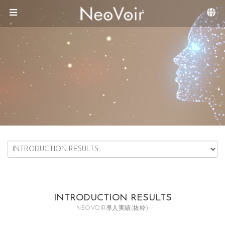
Sketchbook5, 스케치북5
Sketchbook5, 스케치북5
メニュースキップ
INTRODUCTION RESULTS
NEOVOIR導入実績(抜粋)