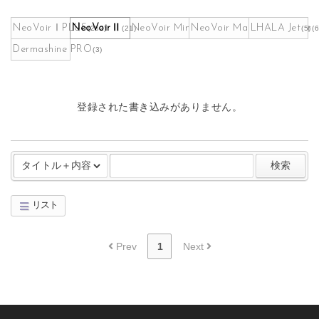
NeoVoirⅠPLUS
NeoVoirⅡ
NeoVoir Mini
NeoVoir Maskpack Maker
LHALA Jet
(262)
(21)
(9)
(5)
(6
Dermashine PRO
(3)
登録された書き込みがありません。
検索
リスト
Board Pagination
Prev
1
Next