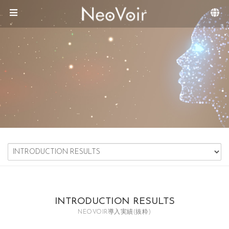
Sketchbook5, 스케치북5
Sketchbook5, 스케치북5
メニュースキップ
INTRODUCTION RESULTS
NEOVOIR導入実績(抜粋)