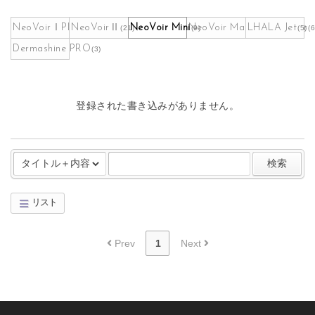
NeoVoirⅠPLUS
NeoVoirⅡ
NeoVoir Mini
NeoVoir Maskpack Maker
LHALA Jet
(262)
(21)
(9)
(5)
(6
Dermashine PRO
(3)
登録された書き込みがありません。
検索
リスト
Board Pagination
Prev
1
Next