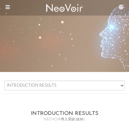
Sketchbook5, 스케치북5
Sketchbook5, 스케치북5
メニュースキップ
INTRODUCTION RESULTS
NEOVOIR導入実績(抜粋)