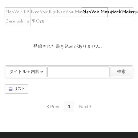
NeoVoirⅠPLUS
NeoVoirⅡ
NeoVoir Mini
NeoVoir Maskpack Maker
LHALA Jet
(262)
(21)
(9)
(5)
(6
Dermashine PRO
(3)
登録された書き込みがありません。
検索
リスト
Board Pagination
Prev
1
Next