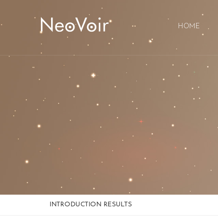
Sketchbook5, 스케치북5
Sketchbook5, 스케치북5
HOME
INTRODUCTION RESULTS