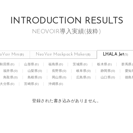
INTRODUCTION RESULTS
NEOVOIR導入実績(抜粋)
oVoir Mini
NeoVoir Maskpack Maker
LHALA Jet
(9)
(6)
(5)
(0)
(0)
(0)
(0)
(0)
秋田県
山形県
福島県
茨城県
栃木県
群馬県
(0)
(0)
(0)
(0)
(0)
福井県
山梨県
長野県
岐阜県
静岡県
愛知
(0)
(0)
(0)
(0)
(0)
鳥取県
島根県
岡山県
広島県
山口県
徳島
(0)
(0)
(0)
大分県
宮崎県
沖縄県
登録された書き込みがありません。