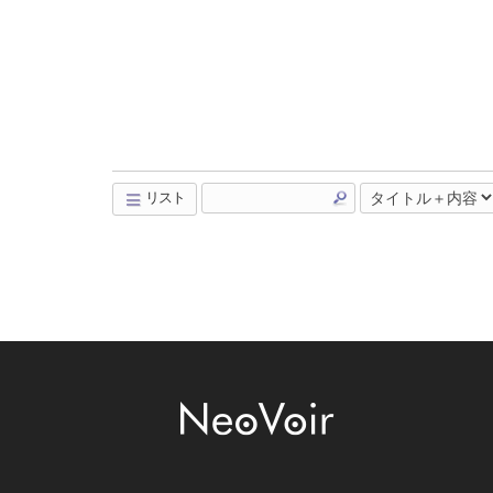
リスト
Board Pagination