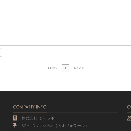
Prev
1
Next
COMPANY INFO.
C
株式会社 シーラボ
BRAND：NeoVoir（ネオヴォワール）