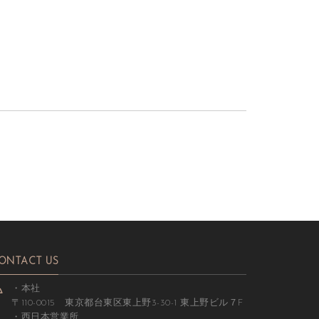
ONTACT US
・本社
〒110-0015 東京都台東区東上野3-30-1 東上野ビル７F
・西日本営業所