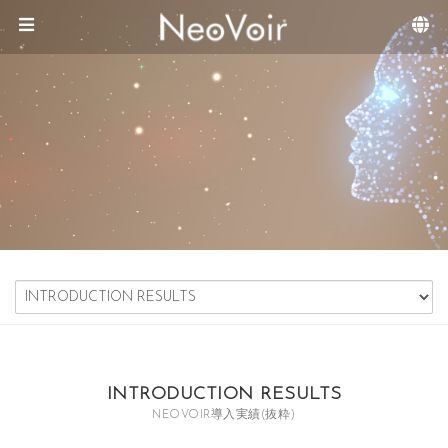
Sketchbook5, 스케치북5
Sketchbook5, 스케치북5
メニュースキップ
INTRODUCTION RESULTS
NEOVOIR導入実績(抜粋)