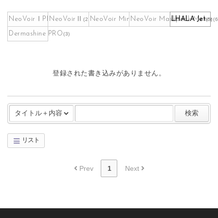
NeoVoirⅠPLUS
NeoVoirⅡ
NeoVoir Mini
NeoVoir Maskpack Maker
LHALA Jet
(262)
(21)
(9)
(5)
(6
Dermashine PRO
(3)
登録された書き込みがありません。
検索
リスト
Board Pagination
Prev
1
Next