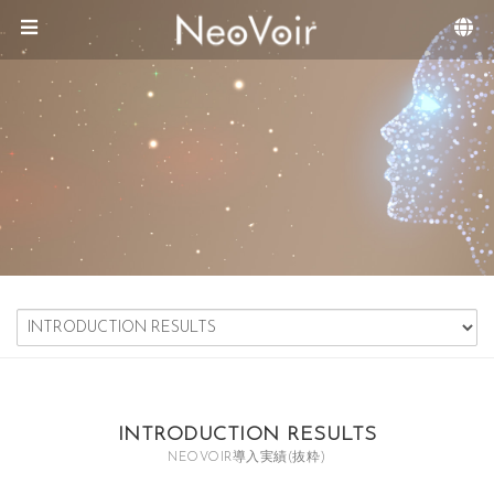
Sketchbook5, 스케치북5
Sketchbook5, 스케치북5
メニュースキップ
INTRODUCTION RESULTS
NEOVOIR導入実績(抜粋)