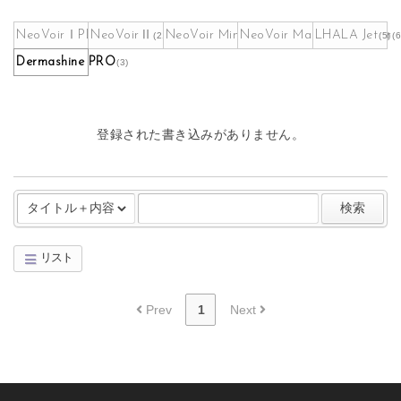
NeoVoirⅠPLUS
NeoVoirⅡ
NeoVoir Mini
NeoVoir Maskpack Maker
LHALA Jet
(262)
(21)
(9)
(5)
(6
Dermashine PRO
(3)
登録された書き込みがありません。
検索
リスト
Board Pagination
Prev
1
Next