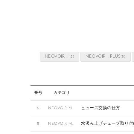
List of Articles
NEOVOIRⅠ
NEOVOIRⅠPLUS
(2)
(5)
番号
カテゴリ
ヒューズ交換の仕方
6
NEOVOIR MASK
水汲み上げチューブ取り付
5
NEOVOIR MASK