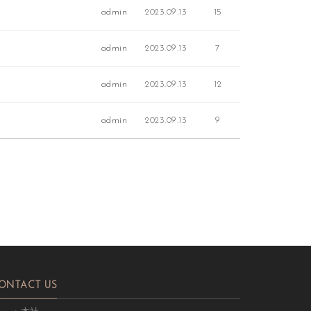
admin
2023.09.13
15
admin
2023.09.13
7
admin
2023.09.13
12
admin
2023.09.13
9
ONTACT US